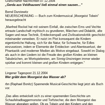
Grafschafter Nachrichten 07.12.2004
„Gerda aus Veldhausen/ ließ einmal einen sausen…”
Bernd Durstewitz
NEUERSCHEINUNG — Buch zum Kindermusical „Moorgeist Tobein”
herausgebracht
„Manfred Rockel hat mit seinem Einfall, die zwischen Ems und Vechte
ertraute Landschaft mythisch zu grundieren, Märchen und Didaktik, alte
Sagen und neue Technik, Entdeckerspaß und Zivilisationskritik geschickt
miteinander verwoben. Er nutzt im Plot konsequent die Kindern
eigentümliche Haltung, sich für die Natur, für Schwache, für Edles
einzusetzen, indem er Elemente der Entdecker- und Abenteuerlust, der
Phantastik und moderner Medien als Motive eingebaut. Sowohl im Dialog
als auch in den Liedern ist die Freude des großen Kindes an kleinen
Tabubrüchen, an Wortspielereien, am Sinnig-Unsinnigen immer wieder
spürbar und kommt kleinen und großen Kindern entgegen.”
Lingener Tagespost 21.12.2004
Wer gräbt dem Moorgeist das Wasser ab?
rbn (Raphael Bonitz) Spannende Musical-Geschichte liegt jetzt als Buch
vor.
„Das alles entwickelt sich zu einer spannenden Geschichte um
Schaufelradbaggermonster und Torfstecher, die dem Moorgeist das
Wasser abgraben wollen. Ob es Tobein und den Kindern und den