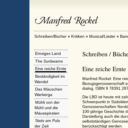
Schreiben/Bücher
Kritiken
Musical/Lieder
Ban
Schreiben / Büche
Emsiges Land
The Sunbeams
Eine reiche Ernte
Eine reiche Ernte
Beständigkeit im
Manfred Rockel: Eine rei
Wandel
Bezugsgenossenschaft e
dialog, ISBN 9 78391 28
Das Mäuschen
Warberga
Die LBD ist heute mit zah
Schwerpunkt in Südoldenb
Mühli von der
Genossenschaften Norddeu
Mühl und die
100-jährige Geschichte d
Mäusepiraten
Darstellung auch die dur
Stets am Puls
selbstständigen Genoss
berücksichtigt werden.
der Zeit