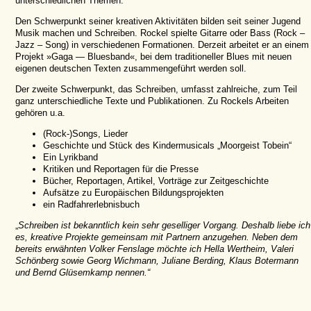
unterschiedlichen Themen.
Den Schwerpunkt seiner kreativen Aktivitäten bilden seit seiner Jugend
Musik machen und Schreiben. Rockel spielte Gitarre oder Bass (Rock –
Jazz – Song) in verschiedenen Formationen. Derzeit arbeitet er an einem
Projekt »Gaga — Bluesband«, bei dem traditioneller Blues mit neuen
eigenen deutschen Texten zusammengeführt werden soll.
Der zweite Schwerpunkt, das Schreiben, umfasst zahlreiche, zum Teil
ganz unterschiedliche Texte und Publikationen. Zu Rockels Arbeiten
gehören u.a.
(Rock-)Songs, Lieder
Geschichte und Stück des Kindermusicals „Moorgeist Tobein“
Ein Lyrikband
Kritiken und Reportagen für die Presse
Bücher, Reportagen, Artikel, Vorträge zur Zeitgeschichte
Aufsätze zu Europäischen Bildungsprojekten
ein Radfahrerlebnisbuch
„
Schreiben ist bekanntlich kein sehr geselliger Vorgang. Deshalb liebe ich
es, kreative Projekte gemeinsam mit Partnern anzugehen. Neben dem
bereits erwähnten Volker Fenslage möchte ich Hella Wertheim, Valeri
Schönberg sowie Georg Wichmann, Juliane Berding, Klaus Botermann
und Bernd Glüsemkamp nennen.“