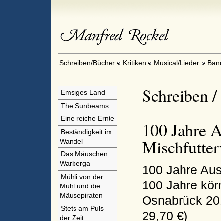
Schreiben/Bücher
Kritiken
Musical/Lieder
Ban
Schreiben /
Emsiges Land
The Sunbeams
Eine reiche Ernte
100 Jahre A
Beständigkeit im
Mischfutte
Wandel
Das Mäuschen
Warberga
100 Jahre Aus
Mühli von der
100 Jahre körn
Mühl und die
Mäusepiraten
Osnabrück 201
Stets am Puls
29,70 €)
der Zeit