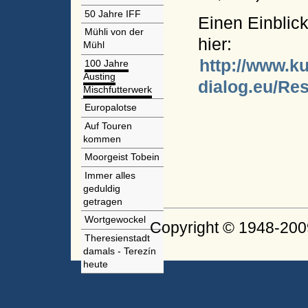
50 Jahre IFF
Einen Einblick
Mühli von der
hier:
Mühl
http://www.ku
100 Jahre
Austing
dialog.eu/R
Mischfutterwerk
Europalotse
Auf Touren
kommen
Moorgeist Tobein
Immer alles
geduldig
getragen
Wortgewockel
Copyright © 1948-200
Theresienstadt
damals - Terezín
heute