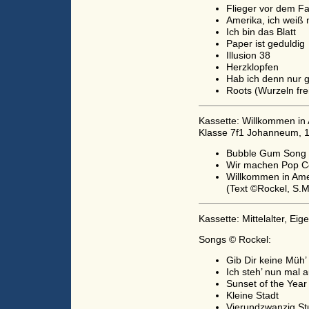
Flieger vor dem Fa
Amerika, ich weiß 
Ich bin das Blatt
Paper ist geduldig
Illusion 38
Herzklopfen
Hab ich denn nur 
Roots (Wurzeln frei
Kassette: Willkommen in 
Klasse 7f1 Johanneum, 
Bubble Gum Song
Wir machen Pop C
Willkommen in Ame
(Text ©Rockel, S.M
Kassette: Mittelalter, Ei
Songs © Rockel:
Gib Dir keine Müh’
Ich steh’ nun mal a
Sunset of the Year
Kleine Stadt
Vierundzwanzig S